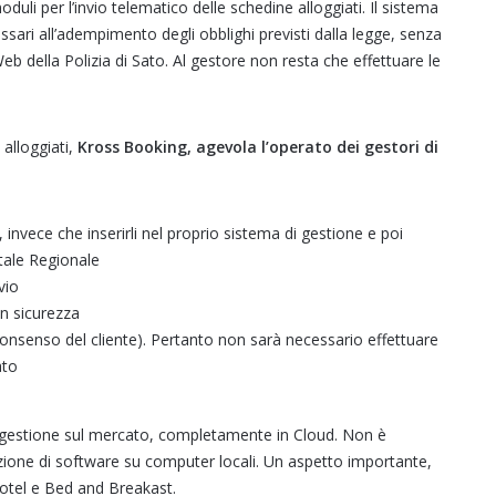
li per l’invio telematico delle schedine alloggiati. Il sistema
ssari all’adempimento degli obblighi previsti dalla legge, senza
Web della Polizia di Sato. Al gestore non resta che effettuare le
 alloggiati,
Kross Booking, agevola l’operato dei gestori di
a, invece che inserirli nel proprio sistema di gestione e poi
tale Regionale
vio
in sicurezza
o consenso del cliente). Pertanto non sarà necessario effettuare
ato
i gestione sul mercato, completamente in Cloud. Non è
lazione di software su computer locali. Un aspetto importante,
 Hotel e Bed and Breakast.