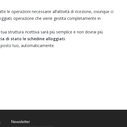
tte le operazioni necessarie all’attività di ricezione, ovunque ci
lloggiati; operazione che viene gestita completamente in
 tua struttura ricettiva sarà più semplice e non dovrai più
zia di stato le schedine alloggiati
.
 al posto tuo, automaticamente.
Newsletter
s
Iscriviti alla nostra newsletter