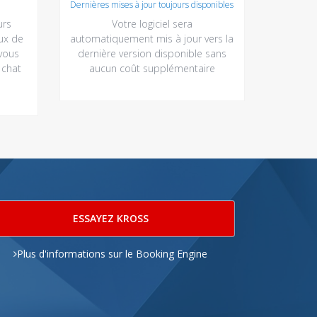
Dernières mises à jour toujours disponibles
urs
Votre logiciel sera
ux de
automatiquement mis à jour vers la
vous
dernière version disponible sans
 chat
aucun coût supplémentaire
ESSAYEZ KROSS
Plus d'informations sur le Booking Engine