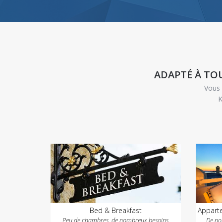
ADAPTÉ À TOU
Vous 
K
Bed & Breakfast
Appart
Peu de chambres, de nombreux besoins
De no