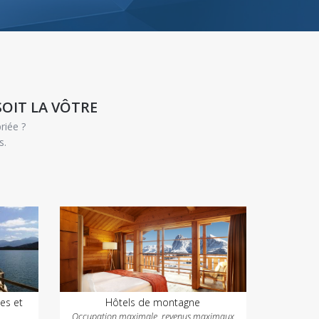
SOIT LA VÔTRE
riée ?
s.
ues et
Hôtels de montagne
Occupation maximale, revenus maximaux