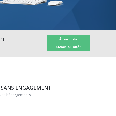
on
À partir de
4€/mois/unité;
, SANS ENGAGEMENT
r vos hébergements