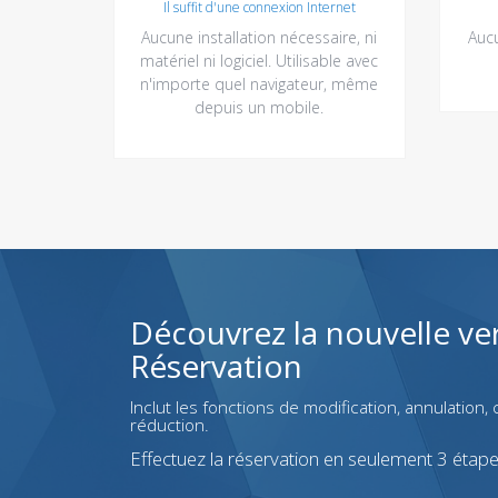
Il suffit d'une connexion Internet
Aucune installation nécessaire, ni
Aucu
matériel ni logiciel. Utilisable avec
n'importe quel navigateur, même
depuis un mobile.
Découvrez la nouvelle ve
Réservation
Inclut les fonctions de modification, annulation
réduction.
Effectuez la réservation en seulement 3 étape