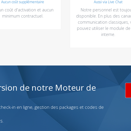
Aucun coût supplémentaire
Aussi via Live Chat
n coût d'activation et aucun
Notre personnel est toujo
minimum contractuel.
disponible. En plus des cana
communication classiques, 
pouvez utiliser le module de
interne.
rsion de notre Moteur de
, check-in en ligne, gestion des packages et codes de
s.