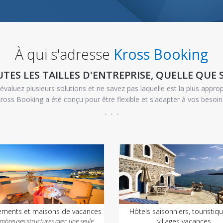
À qui s'adresse
Kross Booking
TES LES TAILLES D'ENTREPRISE, QUELLE QUE 
évaluez plusieurs solutions et ne savez pas laquelle est la plus approp
ross Booking a été conçu pour être flexible et s'adapter à vos besoin
ements et maisons de vacances
Hôtels saisonniers, touristiq
villages vacances
mbreuses structures avec une seule